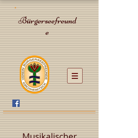
Bürgerseefreund
e
Musikalischer