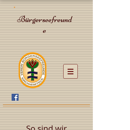
Bürgerseefreund
e
So sind wir